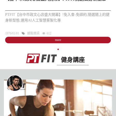
PTFIT【台中市政文心店盛大開幕】!免入會-免綁約,隨選隨上的健
身新型態,運用AI人工智慧客製化專
1970/01/01
據點資訊
612
more
健身講座