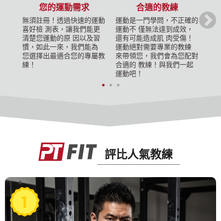
您的運動需求
合適的教練
無須註冊！透過快速的運動
運動是一門學問，不正確的
誰
喜好檢 測表，讓我們能更
運動不 僅無法達到成效，
在
清楚您運動的原 因以及習
還有可能造成肌 肉受傷！
您
慣，如此一來，我們能為
運動絕對需要專業的教練
場
您選擇出最適合您的專屬教
來帶領您，我們會為您配對
為
練！
合適的 教練！與我們一起
運動吧！
評比人氣教練